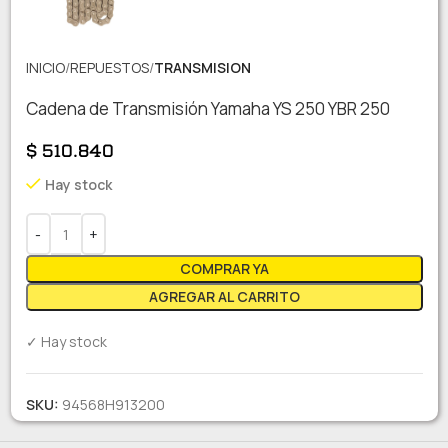
INICIO
REPUESTOS
TRANSMISION
Cadena de Transmisión Yamaha YS 250 YBR 250
$
510.840
Hay stock
COMPRAR YA
AGREGAR AL CARRITO
✓ Hay stock
SKU:
94568H913200