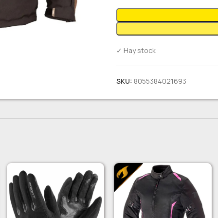
✓ Hay stock
SKU:
8055384021693