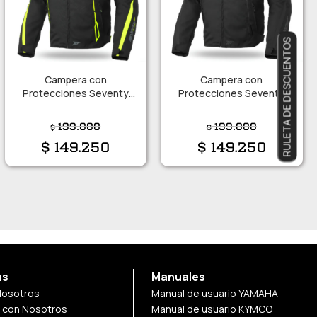
RULETA DE DESCUENTOS
Campera con
Campera con
Protecciones Seventy
Protecciones Seventy
JR65 Talle M
JR65 Talle L
199.000
199.000
$
$
$
149.250
$
149.250
as
Manuales
Nosotros
Manual de usuario YAMAHA
a con Nosotros
Manual de usuario KYMCO