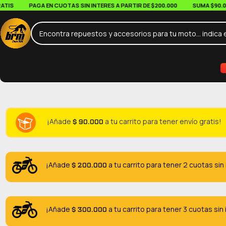
PAGA EN CUOTAS SIN INTERES A PARTIR DE $200.000
SUMA $90.000 EN
$
90.000
¡Añade
a tu carrito para tener envío gratis!
$
200.000
¡Añade
a tu carrito para tener 2 cuotas sin
$
300.000
¡Añade
a tu carrito para tener 3 cuotas sin 