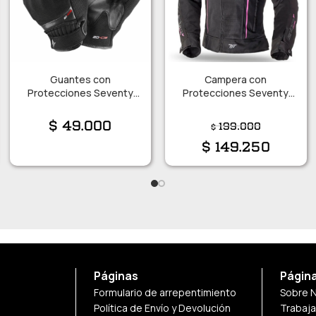
Guantes con
Campera con
Protecciones Seventy
Protecciones Seventy
C16 Talle M
Mujer JT36 Talle L
$
49.000
199.000
$
$
149.250
Páginas
Págin
Formulario de arrepentimiento
Sobre 
Política de Envío y Devolución
Trabaj