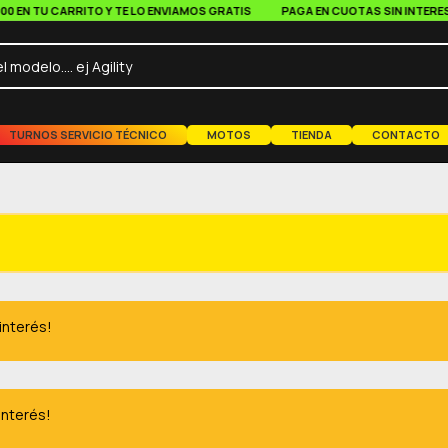
 TU CARRITO Y TE LO ENVIAMOS GRATIS
PAGA EN CUOTAS SIN INTERES A PA
TURNOS SERVICIO TÉCNICO
MOTOS
TIENDA
CONTACTO
 interés!
interés!