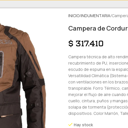
INICIO
INDUMENTARIA
Campera
Campera de Cordura
$
317.410
Campera técnica de alto rendim
recubrimiento de PU, insercion
escudo de espuma en la espald
Versatilidad Climática (Sistema
con ventilaciones en los braz
transpirable. Forro Térmico, ca
mejorar el flujo de aire cuando
cuello, cintura, puños y mangas 
solapa de tormenta (protección
dispositivos. Color Marrón, Tall
Hay stock