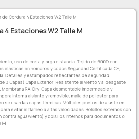
 de Cordura 4 Estaciones W2 Talle M
 4 Estaciones W2 Talle M
iento, uso de corta y larga distancia. Tejido de 600D con
es elásticas en hombros y codos Seguridad Certificada CE,
a. Detalles y estampados reflectantes de seguridad.
 de 3 Capas) Capa Exterior: Resistente al viento y al desgaste
os. Membrana RA-Dry: Capa desmontable impermeable y
mpera interna aislante y removible, malla de poliéster para
 no se usan las capas térmicas. Múltiples puntos de ajuste en
para evitar el flameo a altas velocidades. Bolsillos externos con
 contra agua/viento) y bolsillos internos para documentos o
e M