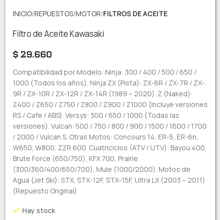
INICIO
REPUESTOS
MOTOR
FILTROS DE ACEITE
Filtro de Aceite Kawasaki
$
29.660
Compatibilidad por Modelo: Ninja: 300 / 400 / 500 / 650 /
1000 (Todos los años). Ninja ZX (Pista): ZX-6R / ZX-7R / ZX-
9R / ZX-10R / ZX-12R / ZX-14R (1989 – 2020). Z (Naked):
Z400 / Z650 / Z750 / Z800 / Z900 / Z1000 (Incluye versiones
RS / Cafe / ABS). Versys: 300 / 650 / 1000 (Todas las
versiones). Vulcan: 500 / 750 / 800 / 900 / 1500 / 1600 / 1700
/ 2000 / Vulcan S. Otras Motos: Concours 14, ER-5, ER-6n,
W650, W800, ZZR 600. Cuatriciclos (ATV / UTV): Bayou 400,
Brute Force (650/750), KFX 700, Prairie
(300/360/400/650/700), Mule (1000/2000). Motos de
Agua (Jet Ski): STX, STX-12F, STX-15F, Ultra LX (2003 – 2011)
(Repuesto Original)
Hay stock