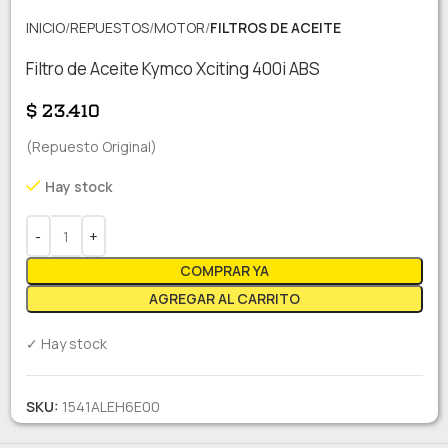
INICIO
REPUESTOS
MOTOR
FILTROS DE ACEITE
Filtro de Aceite Kymco Xciting 400i ABS
$
23.410
(Repuesto Original)
Hay stock
COMPRAR YA
AGREGAR AL CARRITO
✓ Hay stock
SKU:
1541ALEH6E00