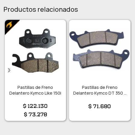
Productos relacionados
Pastillas de Freno
Pastillas de Freno
Delantero Kymco Like 150i
Delantero Kymco DT 350 –
XTown – DTX
$
122.130
$
71.680
$
73.278