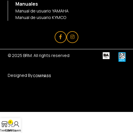
Manuales
Manual de usuario YAMAHA
Manual de usuario KYMCO
© 2025
BRM
. All rights reserved
Designed By
0
Tienda
Carrito
Mi cuenta