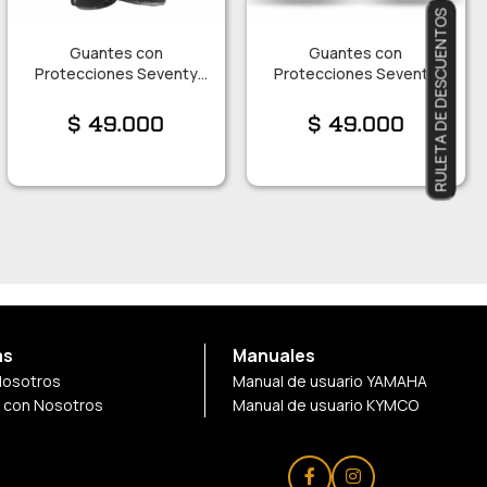
RULETA DE DESCUENTOS
Guantes con
Guantes con
Protecciones Seventy
Protecciones Seventy
C16 Talle M
C16 Talle XL
$
49.000
$
49.000
as
Manuales
Nosotros
Manual de usuario YAMAHA
a con Nosotros
Manual de usuario KYMCO