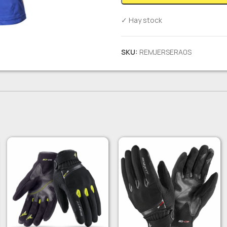
✓ Hay stock
SKU:
REMJERSERA0S