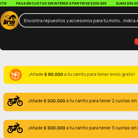
PAGA EN CUOTAS SIN INTERES A PARTIR DE $200.000
SUMA $90.000 EN
$
90.000
¡Añade
a tu carrito para tener envío gratis!
$
200.000
¡Añade
a tu carrito para tener 2 cuotas sin
$
300.000
¡Añade
a tu carrito para tener 3 cuotas sin 