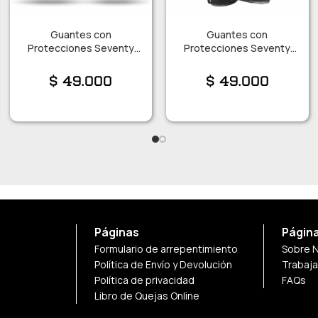
Guantes con
Guantes con
Protecciones Seventy
Protecciones Seventy
C16 Talle XL
C16 Talle XL
$
49.000
$
49.000
Páginas
Págin
Formulario de arrepentimiento
Sobre 
Política de Envío y Devolución
Trabaj
Política de privacidad
FAQs
Libro de Quejas Online