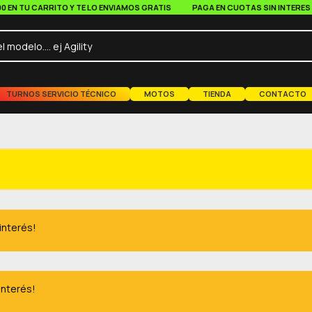
 TU CARRITO Y TE LO ENVIAMOS GRATIS
PAGA EN CUOTAS SIN INTERES A PA
TURNOS SERVICIO TÉCNICO
MOTOS
TIENDA
CONTACTO
 interés!
interés!