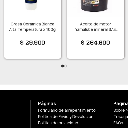
Grasa Cerámica Blanca
Aceite de motor
Alta Temperatura x 100g
Yamalube mineral SAE
20W 40 Balde x 20 Lts.
$
29.900
$
264.800
Páginas
Págin
Formulario de arrepentimiento
Sobre 
Política de Envío y Devolución
Trabaj
Política de privacidad
FAQs