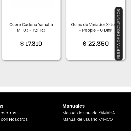
RULETA DE DESCUENTOS
Cubre Cadena Yamaha
Guias de Variador X-town
MT03 – YZF R3
– People – G Dink
$
17.310
$
22.350
as
Manuales
Nosotros
Manual de usuario YAMAHA
a con Nosotros
Manual de usuario KYMCO