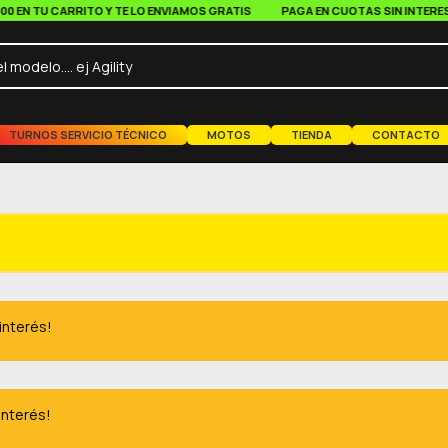
N TU CARRITO Y TE LO ENVIAMOS GRATIS
PAGA EN CUOTAS SIN INTERES A P
TURNOS SERVICIO TÉCNICO
MOTOS
TIENDA
CONTACTO
 interés!
interés!