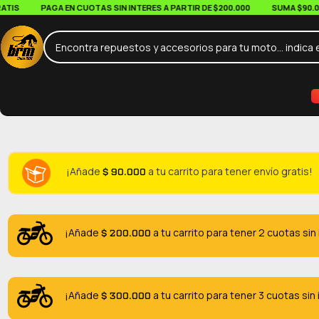
S
PAGA EN CUOTAS SIN INTERES A PARTIR DE $200.000
SUMA $90.000 E
$
90.000
¡Añade
a tu carrito para tener envío gratis!
$
200.000
¡Añade
a tu carrito para tener 2 cuotas sin
$
300.000
¡Añade
a tu carrito para tener 3 cuotas sin 