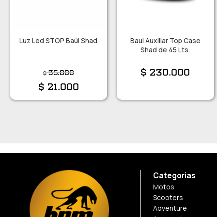
Luz Led STOP Baúl Shad
Baul Auxiliar Top Case
Shad de 45 Lts.
$
230.000
35.000
$
$
21.000
Categorias
Motos
Scooters
Adventure