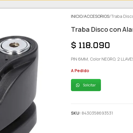
INICIO
ACCESORIOS
Traba Disc
Traba Disco con Al
$
118.090
PIN 6MM, Color NEGRO, 2 LLAVE
A Pedido
Solicitar
SKU:
8430358693531