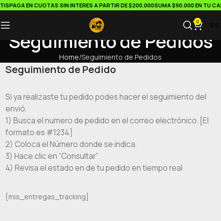
AGA EN CUOTAS SIN INTERES A PARTIR DE $200.000
SUMA $90.000 EN TU CARRIT
0
$
0
Seguimiento de Pedidos
Home
Seguimiento de Pedidos
Seguimiento de Pedido
Si ya realizaste tu pedido podes hacer el seguimiento del
envió.
1) Busca el numero de pedido en el correo electrónico. [El
formato es #1234]
2) Coloca el Número donde se indica.
3) Hace clic en “Consultar”
4) Revisa el estado en de tu pedido en tiempo real
[mis_entregas_tracking]