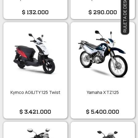
RULETA DE DESCUENTOS
Bluetooth 5.0
$
132.000
$
290.000
Kymco AGILITY 125 Twist
Yamaha XTZ125
$
3.421.000
$
5.400.000