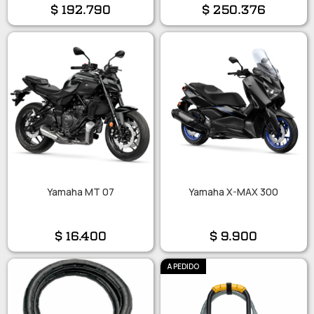
$
192.790
$
250.376
Yamaha MT 07
Yamaha X-MAX 300
$
16.400
$
9.900
A PEDIDO