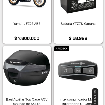
Yamaha FZ25 ABS
Batería YTZ7S Yamaha
$
7.600.000
$
56.998
A PEDIDO
Baul Auxiliar Top Case AGV
Intercomunicador Moto
by Shad de 33 Lts.
Interphone U- Com2