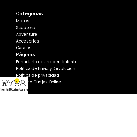
Categorias
Motos
Scooters
Adventure
Accesorios
Cascos
Páginas
Formulario de arrepentimiento
Política de Envío y Devolución
Política de privacidad
0
Libro de Quejas Online
Tienda
Filtro
Carrito
Mi cuenta
Páginas
Sobre Nosotros
Trabaja con Nosotros
FAQs