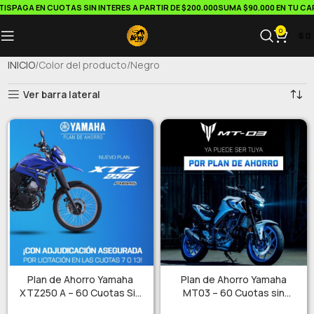
AGA EN CUOTAS SIN INTERES A PARTIR DE $200.000
SUMA $90.000 EN TU CARRIT
0
$
0
INICIO
Color del producto
Negro
Ver barra lateral
Plan de Ahorro Yamaha
Plan de Ahorro Yamaha
XTZ250 A – 60 Cuotas Sin
MT03 – 60 Cuotas sin
Interés!!
interés!