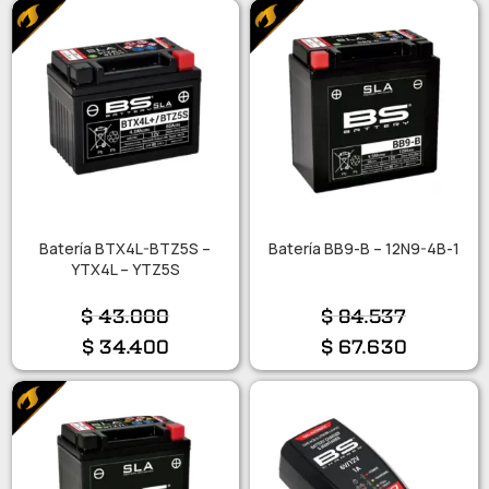
Batería BTX4L-BTZ5S –
Batería BB9-B – 12N9-4B-1
YTX4L – YTZ5S
$
43.000
$
84.537
$
34.400
$
67.630