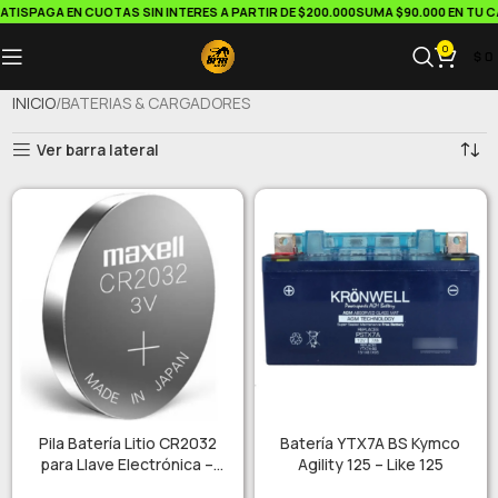
S
PAGA EN CUOTAS SIN INTERES A PARTIR DE $200.000
SUMA $90.000 EN TU CARRI
0
$
0
INICIO
BATERIAS & CARGADORES
Ver barra lateral
Pila Batería Litio CR2032
Batería YTX7A BS Kymco
para Llave Electrónica –
Agility 125 – Like 125
Control