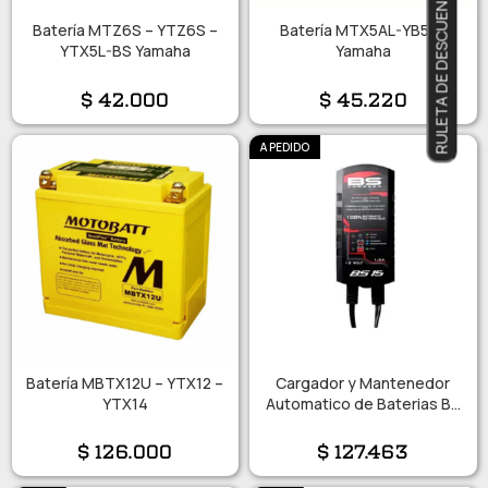
RULETA DE DESCUENTOS
Batería MTZ6S – YTZ6S –
Batería MTX5AL-YB5LB
YTX5L-BS Yamaha
Yamaha
$
42.000
$
45.220
A PEDIDO
Batería MBTX12U – YTX12 –
Cargador y Mantenedor
YTX14
Automatico de Baterias BS
12V – 1.5 A
$
126.000
$
127.463