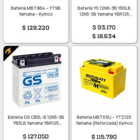
Batería MBT9B4 – YT9B
Batería YS 12N6-3B YB5LB
Yamaha – Kymco
12N5-3B Yamaha YBR125
XTZ125
$
93.170
$
129.220
$
18.634
Batería GS CB5L-B 12N5-3B
Batería MBTX9U – YTZ12S
YB5LB Yamaha YBR125
Yamaha (Reforzada) Kymco
XTZ125
$
127.050
$
115.790