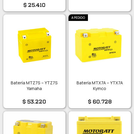
$
25.410
A PEDIDO
Batería MTZ7S – YTZ7S
Batería MTX7A – YTX7A
Yamaha
Kymco
$
53.220
$
60.728