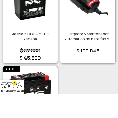
Batería BTX7L – YTX7L
Cargador y Mantenedor
Yamaha
Automático de Baterías 6V
y 12V – 1 A
$
57.000
$
109.045
$
45.600
A PEDIDO
0
Tienda
Filtro
Carrito
Mi cuenta