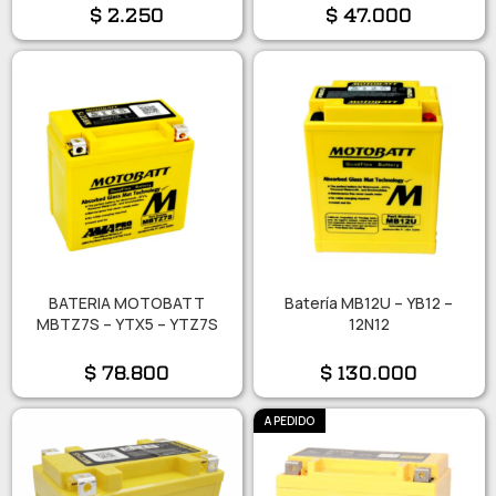
$
2.250
$
47.000
BATERIA MOTOBATT
Batería MB12U – YB12 –
MBTZ7S – YTX5 – YTZ7S
12N12
$
78.800
$
130.000
A PEDIDO