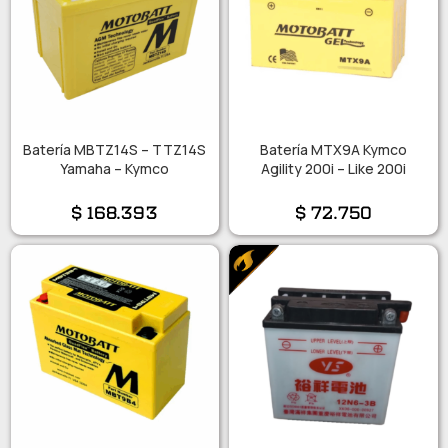
Batería MBTZ14S – TTZ14S
Batería MTX9A Kymco
Yamaha – Kymco
Agility 200i – Like 200i
$
168.393
$
72.750