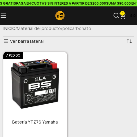
S GRATIS
PAGA EN CUOTAS SIN INTERES A PARTIR DE $200.000
SUMA $90.000 EN 
0
$
0
INICIO
Material del producto
policarbonato
Ver barra lateral
A PEDIDO
Batería YTZ7S Yamaha