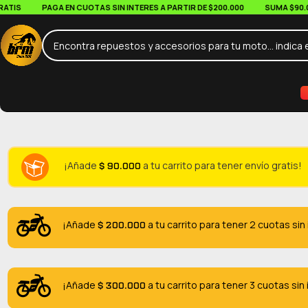
IS
PAGA EN CUOTAS SIN INTERES A PARTIR DE $200.000
SUMA $90.000 
$
90.000
¡Añade
a tu carrito para tener envío gratis!
$
200.000
¡Añade
a tu carrito para tener 2 cuotas sin
$
300.000
¡Añade
a tu carrito para tener 3 cuotas sin 