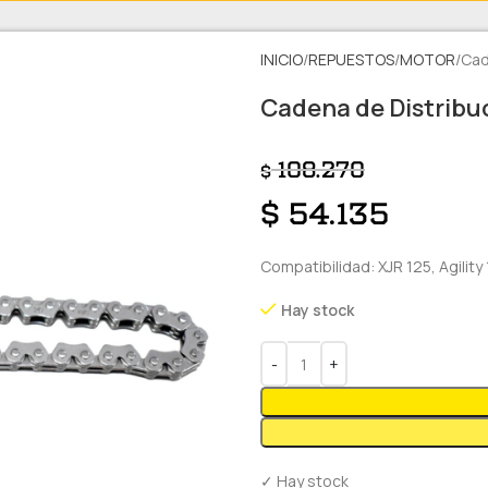
INICIO
REPUESTOS
MOTOR
Cad
Cadena de Distribuc
108.270
$
$
54.135
Compatibilidad: XJR 125, Agilit
Hay stock
✓ Hay stock