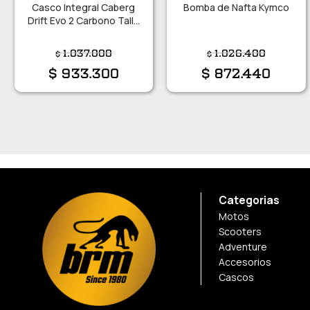
Casco Integral Caberg
Bomba de Nafta Kymco
Drift Evo 2 Carbono Talle
M
1.037.000
1.026.400
$
$
$
933.300
$
872.440
Categorias
Motos
Scooters
Adventure
Accesorios
Cascos