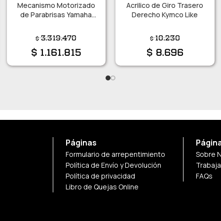
Mecanismo Motorizado
Acrilico de Giro Trasero
de Parabrisas Yamaha
Derecho Kymco Like
FJR1300
3.319.470
10.230
$
$
$
1.161.815
$
8.696
Páginas
Págin
Formulario de arrepentimiento
Sobre 
Política de Envío y Devolución
Trabaj
Política de privacidad
FAQs
Libro de Quejas Online