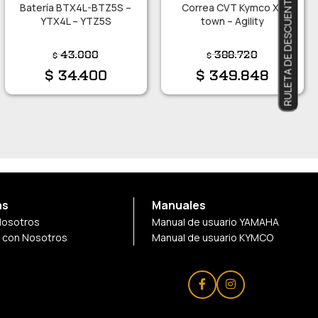
RULETA DE DESCUENTOS
Batería BTX4L-BTZ5S –
Correa CVT Kymco X-
YTX4L – YTZ5S
town – Agility
43.000
388.720
$
$
$
34.400
$
349.848
as
Manuales
Nosotros
Manual de usuario YAMAHA
a con Nosotros
Manual de usuario KYMCO