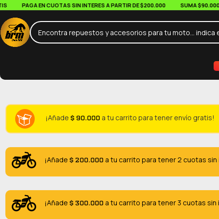
PAGA EN CUOTAS SIN INTERES A PARTIR DE $200.000
SUMA $90.000 EN 
$
90.000
¡Añade
a tu carrito para tener envío gratis!
$
200.000
¡Añade
a tu carrito para tener 2 cuotas sin
$
300.000
¡Añade
a tu carrito para tener 3 cuotas sin 