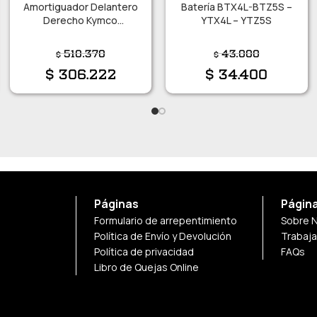
Amortiguador Delantero
Batería BTX4L-BTZ5S –
Derecho Kymco
YTX4L – YTZ5S
Downtown 300i
510.370
43.000
$
$
$
306.222
$
34.400
Páginas
Págin
Formulario de arrepentimiento
Sobre 
Política de Envío y Devolución
Trabaj
Política de privacidad
FAQs
Libro de Quejas Online