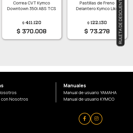
RULETA DE DESCUENTOS
Correa CVT Kymco
Pastillas de Freno
Downtown 350i ABS TCS
Delantero Kymco Like
150i
411.120
122.130
$
$
$
370.008
$
73.278
as
Manuales
Nosotros
Manual de usuario YAMAHA
a con Nosotros
Manual de usuario KYMCO