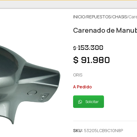
INICIO
REPUESTOS
CHASIS
Car
Carenado de Manubr
153.300
$
$
91.980
GRIS
A Pedido
Solicitar
SKU:
53205LCB9C10N8P