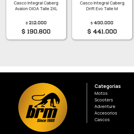
Casco Integral Caberg
Casco Integral Caberg
Avalon GIGA Talle 2XL
Drift Evo Talle M
212.000
490.000
$
$
$
190.800
$
441.000
Categorias
Motos
Scooters
Adventure
Accesorios
Cascos