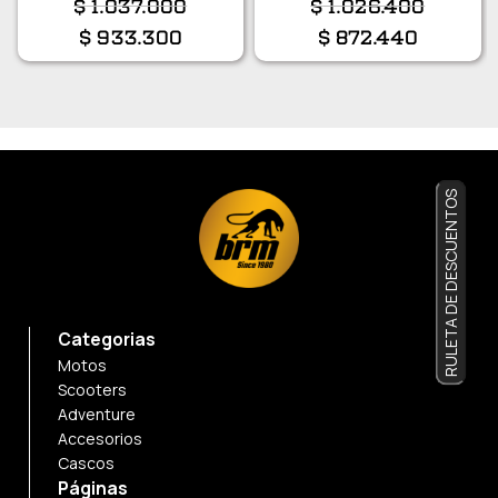
$
1.037.000
$
1.026.400
$
933.300
$
872.440
RULETA DE DESCUENTOS
Categorias
Motos
Scooters
Adventure
Accesorios
Cascos
Páginas