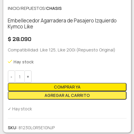
INICIO
REPUESTOS
CHASIS
Embellecedor Agarradera de Pasajero Izquierdo
Kymco Like
$
28.090
Compatibilidad: Like 125, Like 200i (Repuesto Original)
Hay stock
COMPRAR YA
AGREGAR AL CARRITO
✓ Hay stock
SKU:
81230LGR5E10NJP