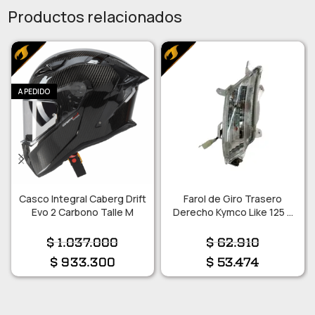
Productos relacionados
A PEDIDO
Casco Integral Caberg Drift
Farol de Giro Trasero
Evo 2 Carbono Talle M
Derecho Kymco Like 125 –
200i
$
1.037.000
$
62.910
$
933.300
$
53.474