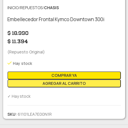
INICIO
REPUESTOS
CHASIS
Embellecedor Frontal Kymco Downtown 300i
$
18.990
$
11.394
(Repuesto Original)
Hay stock
COMPRAR YA
AGREGAR AL CARRITO
✓ Hay stock
SKU:
61101LEA7E00N1R