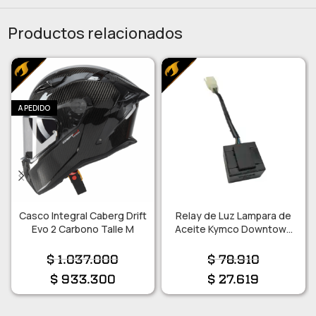
Productos relacionados
A PEDIDO
Casco Integral Caberg Drift
Relay de Luz Lampara de
Evo 2 Carbono Talle M
Aceite Kymco Downtown
300i/ 350i ABS/ 350i TCS
$
1.037.000
$
78.910
$
933.300
$
27.619