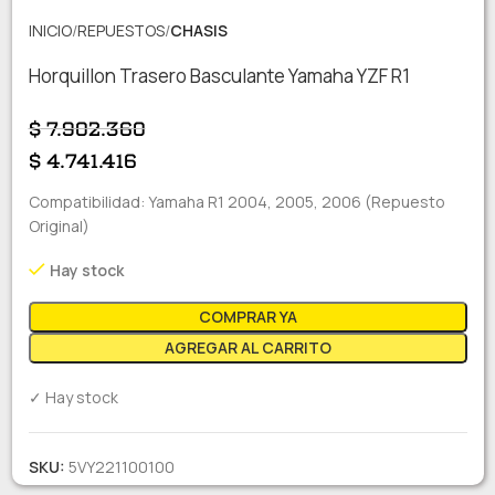
INICIO
REPUESTOS
CHASIS
Horquillon Trasero Basculante Yamaha YZF R1
$
7.902.360
$
4.741.416
Compatibilidad: Yamaha R1 2004, 2005, 2006 (Repuesto
Original)
Hay stock
COMPRAR YA
AGREGAR AL CARRITO
✓ Hay stock
SKU:
5VY221100100