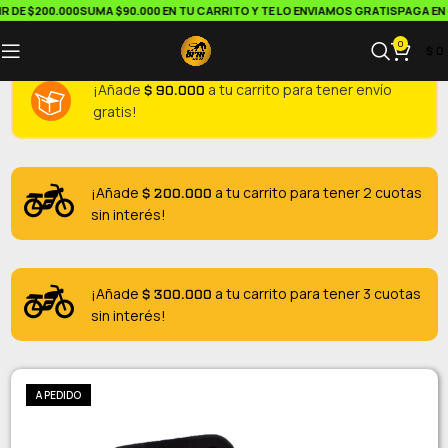
DE $200.000
SUMA $90.000 EN TU CARRITO Y TE LO ENVIAMOS GRATIS
PAGA EN C
0
$
0
$
90.000
¡Añade
a tu carrito para tener envío
gratis!
$
200.000
¡Añade
a tu carrito para tener 2 cuotas
sin interés!
$
300.000
¡Añade
a tu carrito para tener 3 cuotas
sin interés!
A PEDIDO