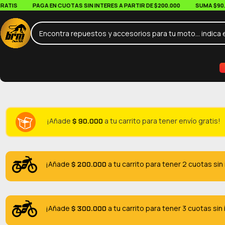
IS
PAGA EN CUOTAS SIN INTERES A PARTIR DE $200.000
SUMA $90.000 
$
90.000
¡Añade
a tu carrito para tener envío gratis!
$
200.000
¡Añade
a tu carrito para tener 2 cuotas sin
$
300.000
¡Añade
a tu carrito para tener 3 cuotas sin 