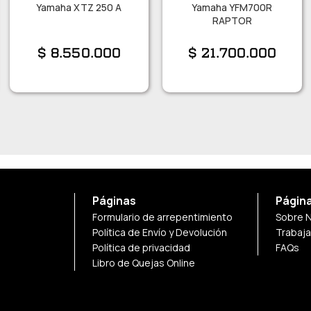
Yamaha XTZ 250 A
Yamaha YFM700R
RAPTOR
$
8.550.000
$
21.700.000
Páginas
Págin
Formulario de arrepentimiento
Sobre 
Política de Envío y Devolución
Trabaj
Política de privacidad
FAQs
Libro de Quejas Online