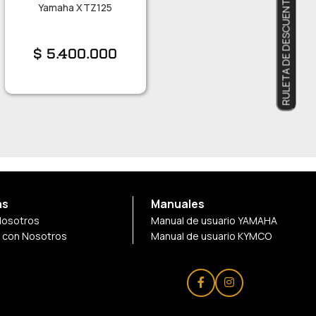
RULETA DE DESCUENTOS
Yamaha XTZ125
$
5.400.000
as
Manuales
Nosotros
Manual de usuario YAMAHA
a con Nosotros
Manual de usuario KYMCO