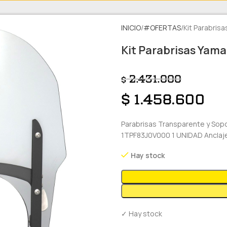
INICIO
#OFERTAS
Kit Parabris
Kit Parabrisas Yam
2.431.000
$
$
1.458.600
Parabrisas Transparente y Sopo
1TPF83J0V000 1 UNIDAD Anclaje
Hay stock
✓ Hay stock