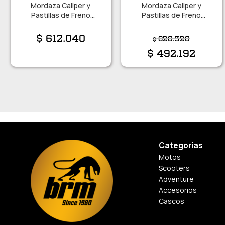
Mordaza Caliper y
Mordaza Caliper y
Pastillas de Freno
Pastillas de Freno
Yamaha YZF R15
Yamaha XTZ 125
$
612.040
820.320
$
$
492.192
Categorias
Motos
Scooters
Adventure
Accesorios
Cascos