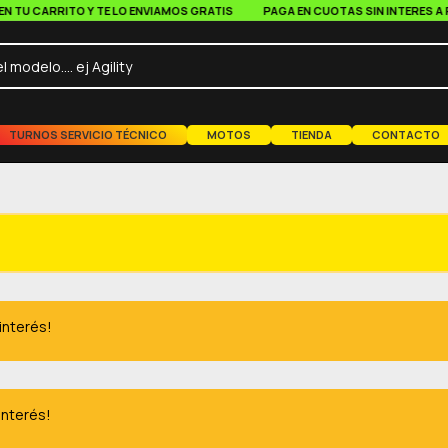
U CARRITO Y TE LO ENVIAMOS GRATIS
PAGA EN CUOTAS SIN INTERES A PART
TURNOS SERVICIO TÉCNICO
MOTOS
TIENDA
CONTACTO
 interés!
interés!