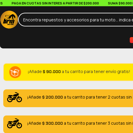
PAGA EN CUOTAS SIN INTERES A PARTIR DE $200.000
SUMA $90.000 EN T
$
90.000
¡Añade
a tu carrito para tener envío gratis!
$
200.000
¡Añade
a tu carrito para tener 2 cuotas sin
$
300.000
¡Añade
a tu carrito para tener 3 cuotas sin 