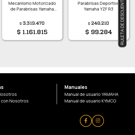
RULETA DE DESCUENTOS
Mecanismo Motorizado
Parabrisas Deportivo
de Parabrisas Yamaha
Yamaha YZF R3
FJR1300
3.319.470
248.210
$
$
$
1.161.815
$
99.284
as
Manuales
Nosotros
Manual de usuario YAMAHA
a con Nosotros
Manual de usuario KYMCO