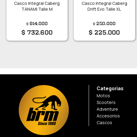
Casco Integral Caberg
Casco Integral Caberg
TANAMI Talle M
Drift Evo Talle XL
814.000
250.000
$
$
$
732.600
$
225.000
Categorias
Motos
Scooters
Adventure
Accesorios
Cascos