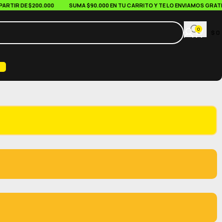
IR DE $200.000
SUMA $90.000 EN TU CARRITO Y TE LO ENVIAMOS GRATIS
0
$
0