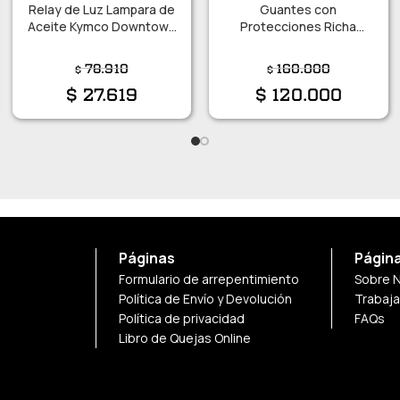
Relay de Luz Lampara de
Guantes con
Aceite Kymco Downtown
Protecciones Richa
300i/ 350i ABS/ 350i TCS
Desert Talle M
78.910
160.000
$
$
$
27.619
$
120.000
Páginas
Págin
Formulario de arrepentimiento
Sobre 
Política de Envío y Devolución
Trabaj
Política de privacidad
FAQs
Libro de Quejas Online