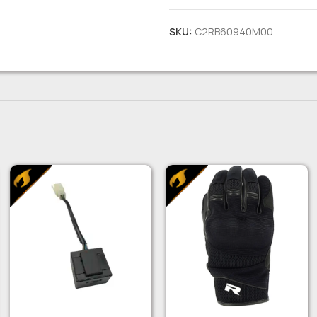
SKU:
C2RB60940M00