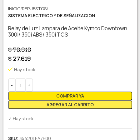
INICIO
REPUESTOS
SISTEMA ELECTRICO Y DE SEÑALIZACION
Relay de Luz Lampara de Aceite Kymco Downtown
300i/ 350i ABS/ 350i TCS
$
78.910
$
27.619
Hay stock
COMPRAR YA
AGREGAR AL CARRITO
✓ Hay stock
SKU:
35420LEA7E00