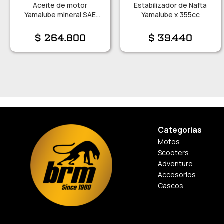
Aceite de motor
Estabilizador de Nafta
Yamalube mineral SAE
Yamalube x 355cc
20W 40 Balde x 20 Lts.
$
264.800
$
39.440
Categorias
Motos
Scooters
Adventure
Accesorios
Cascos