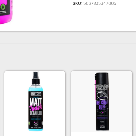
SKU:
5037835347005