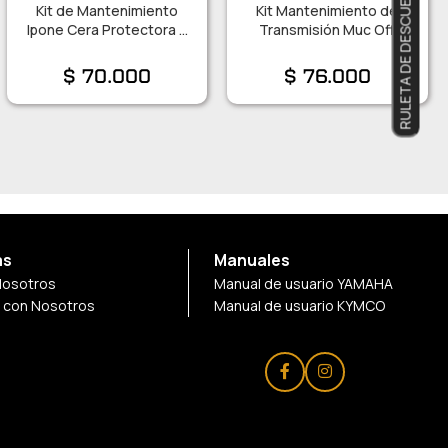
RULETA DE DESCUENTOS
Kit de Mantenimiento
Kit Mantenimiento de
Ipone Cera Protectora y
Transmisión Muc Off
Abrillantador
$
70.000
$
76.000
as
Manuales
Nosotros
Manual de usuario YAMAHA
a con Nosotros
Manual de usuario KYMCO