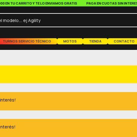
N TU CARRITO Y TE LO ENVIAMOS GRATIS
PAGA EN CUOTAS SIN INTERES A P
TURNOS SERVICIO TÉCNICO
MOTOS
TIENDA
CONTACTO
 interés!
interés!