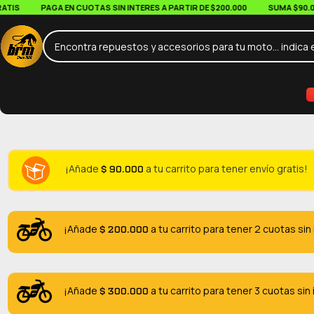
S
PAGA EN CUOTAS SIN INTERES A PARTIR DE $200.000
SUMA $90.000 E
$
90.000
¡Añade
a tu carrito para tener envío gratis!
$
200.000
¡Añade
a tu carrito para tener 2 cuotas sin
$
300.000
¡Añade
a tu carrito para tener 3 cuotas sin 