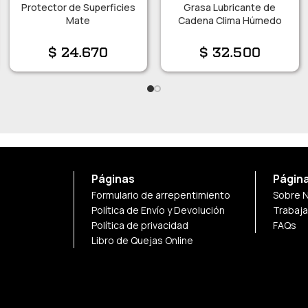
Protector de Superficies
Grasa Lubricante de
Mate
Cadena Clima Húmedo
$
24.670
$
32.500
Páginas
Págin
Formulario de arrepentimiento
Sobre 
Política de Envío y Devolución
Trabaj
Política de privacidad
FAQs
Libro de Quejas Online