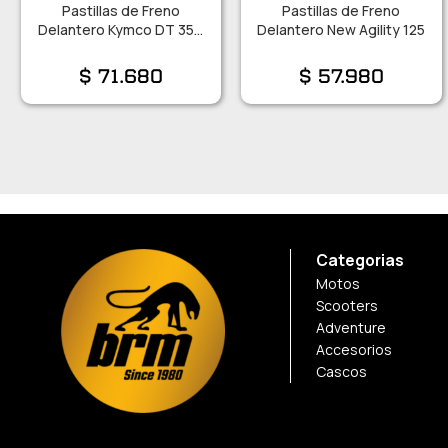
Pastillas de Freno
Pastillas de Freno
Delantero Kymco DT 350
Delantero New Agility 125
– XTown – DTX
$
71.680
$
57.980
Categorias
Motos
Scooters
Adventure
Accesorios
Cascos