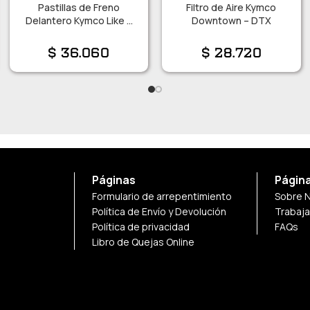
Pastillas de Freno
Filtro de Aire Kymco
Delantero Kymco Like –
Downtown – DTX
Agility
$
36.060
$
28.720
Páginas
Págin
Formulario de arrepentimiento
Sobre 
Política de Envío y Devolución
Trabaj
Política de privacidad
FAQs
Libro de Quejas Online