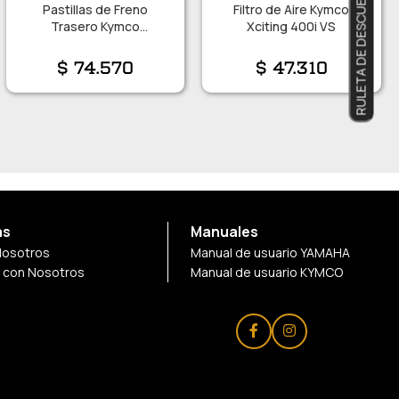
RULETA DE DESCUENTOS
Pastillas de Freno
Filtro de Aire Kymco
Trasero Kymco
Xciting 400i VS
Downtown – DTX
$
74.570
$
47.310
as
Manuales
Nosotros
Manual de usuario YAMAHA
a con Nosotros
Manual de usuario KYMCO