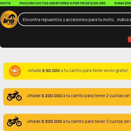
IS
PAGA EN CUOTAS SIN INTERES A PARTIR DE $200.000
SUMA $90.000
$
90.000
¡Añade
a tu carrito para tener envío gratis!
$
200.000
¡Añade
a tu carrito para tener 2 cuotas sin
$
300.000
¡Añade
a tu carrito para tener 3 cuotas sin 