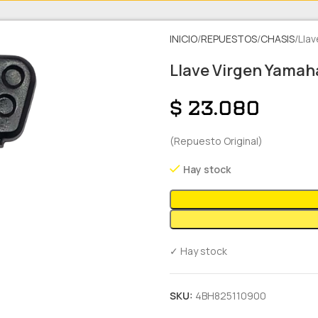
INICIO
REPUESTOS
CHASIS
Llav
Llave Virgen Yamaha
$
23.080
(Repuesto Original)
Hay stock
✓ Hay stock
SKU:
4BH825110900