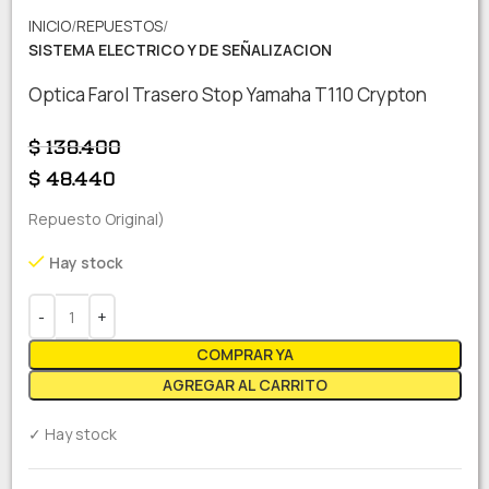
INICIO
REPUESTOS
SISTEMA ELECTRICO Y DE SEÑALIZACION
Optica Farol Trasero Stop Yamaha T110 Crypton
$
138.400
$
48.440
Repuesto Original)
Hay stock
COMPRAR YA
AGREGAR AL CARRITO
✓ Hay stock