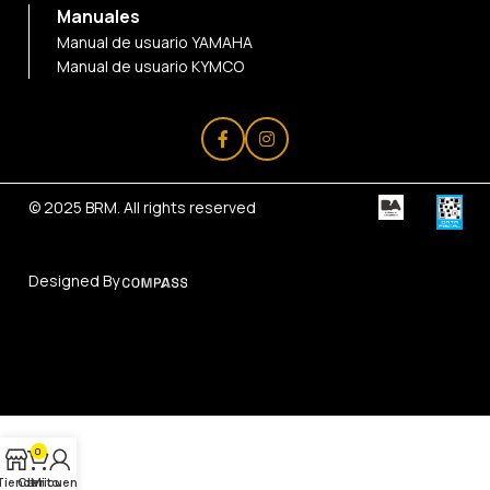
Manuales
Manual de usuario YAMAHA
Manual de usuario KYMCO
© 2025
BRM
. All rights reserved
Designed By
0
Tienda
Carrito
Mi cuenta