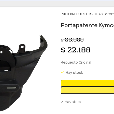
INICIO
REPUESTOS
CHASIS
Por
Portapatente Kymc
36.980
$
$
22.188
Repuesto Original
Hay stock
✓ Hay stock