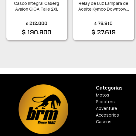
Casco Integral Caberg
Relay de Luz Lampara de
Avalon GIGA Talle 2XL
Aceite Kymco Downtown
300i/ 350i ABS/ 350i TCS
212.000
78.910
$
$
$
190.800
$
27.619
Categorias
Motos
Scooters
Adventure
Accesorios
Cascos