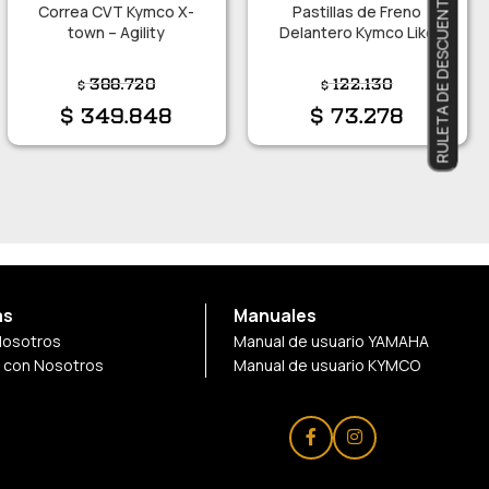
RULETA DE DESCUENTOS
Correa CVT Kymco X-
Pastillas de Freno
town – Agility
Delantero Kymco Like
150i
388.720
122.130
$
$
$
349.848
$
73.278
as
Manuales
Nosotros
Manual de usuario YAMAHA
a con Nosotros
Manual de usuario KYMCO