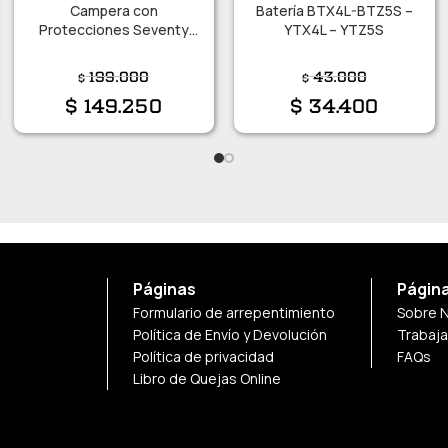
Campera con
Batería BTX4L-BTZ5S –
Protecciones Seventy
YTX4L – YTZ5S
JR65 Talle L
199.000
43.000
$
$
$
149.250
$
34.400
Páginas
Págin
Formulario de arrepentimiento
Sobre 
Política de Envío y Devolución
Trabaj
Política de privacidad
FAQs
Libro de Quejas Online