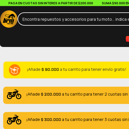
PAGA EN CUOTAS SIN INTERES A PARTIR DE $200.000
SUMA $90.000 EN TU 
$
90.000
¡Añade
a tu carrito para tener envío gratis!
$
200.000
¡Añade
a tu carrito para tener 2 cuotas sin
$
300.000
¡Añade
a tu carrito para tener 3 cuotas sin 