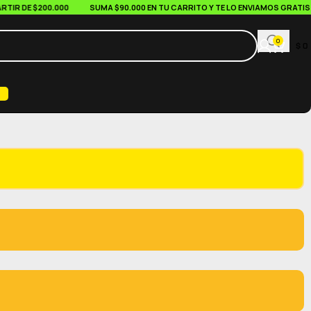
DE $200.000
SUMA $90.000 EN TU CARRITO Y TE LO ENVIAMOS GRATIS
0
$
0