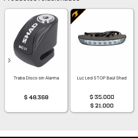
Traba Disco sin Alarma
Luz Led STOP Baúl Shad
$
35.000
$
48.368
$
21.000