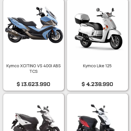
Kymco XCITING VS 400I ABS
Kymco Like 125
TCS
$
13.623.990
$
4.238.990