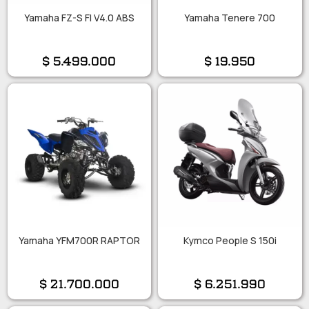
Yamaha FZ-S FI V4.0 ABS
Yamaha Tenere 700
$
5.499.000
$
19.950
Yamaha YFM700R RAPTOR
Kymco People S 150i
$
21.700.000
$
6.251.990