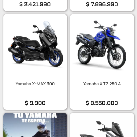
$
3.421.990
$
7.896.990
Yamaha X-MAX 300
Yamaha XTZ 250 A
$
9.900
$
8.550.000