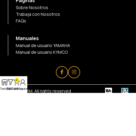
Páginas
Sobre Nosotros
Trabaja con Nosotros
FAQs
Manuales
Manual de usuario YAMAHA
Manual de usuario KYMCO
0
Tienda
Filtro
Carrito
Mi cuenta
© 2025
BRM
. All rights reserved
Designed By