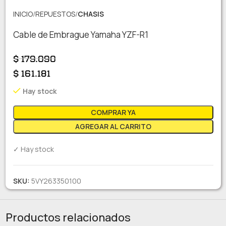
INICIO
REPUESTOS
CHASIS
Cable de Embrague Yamaha YZF-R1
$
179.090
$
161.181
Hay stock
COMPRAR YA
AGREGAR AL CARRITO
✓ Hay stock
SKU:
5VY263350100
Productos relacionados