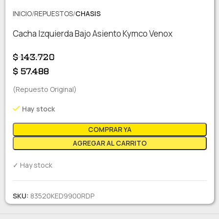
INICIO
REPUESTOS
CHASIS
Cacha Izquierda Bajo Asiento Kymco Venox
$
143.720
$
57.488
(Repuesto Original)
Hay stock
COMPRAR YA
AGREGAR AL CARRITO
✓ Hay stock
SKU:
83520KED9900RDP