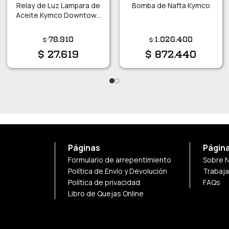
Relay de Luz Lampara de
Bomba de Nafta Kymco
Aceite Kymco Downtown
300i/ 350i ABS/ 350i TCS
78.910
1.026.400
$
$
$
27.619
$
872.440
Páginas
Págin
Formulario de arrepentimiento
Sobre 
Política de Envío y Devolución
Trabaj
Política de privacidad
FAQs
Libro de Quejas Online