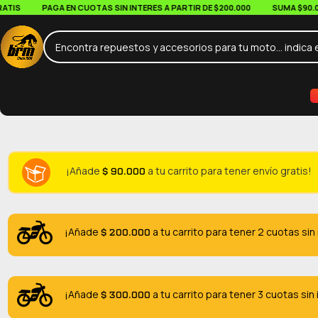
S
PAGA EN CUOTAS SIN INTERES A PARTIR DE $200.000
SUMA $90.000 E
$
90.000
¡Añade
a tu carrito para tener envío gratis!
$
200.000
¡Añade
a tu carrito para tener 2 cuotas sin
$
300.000
¡Añade
a tu carrito para tener 3 cuotas sin 