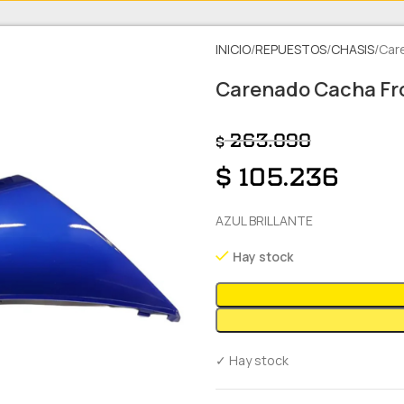
INICIO
REPUESTOS
CHASIS
Car
Carenado Cacha Fro
263.090
$
$
105.236
AZUL BRILLANTE
Hay stock
✓ Hay stock