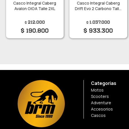
Casco Integral Caberg
Casco Integral Caberg
Avalon GIGA Talle 2XL
Drift Evo 2 Carbono Talle
M
212.000
1.037.000
$
$
$
190.800
$
933.300
Categorias
Motos
Scooters
Adventure
Accesorios
Cascos