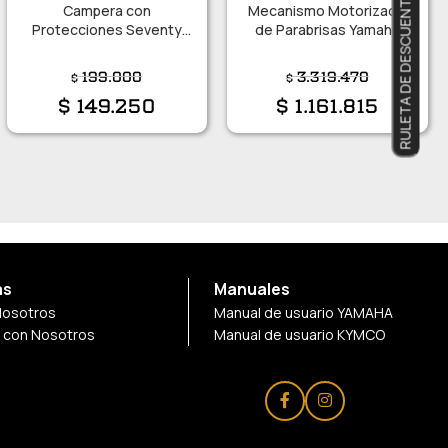
RULETA DE DESCUENTOS
Campera con
Mecanismo Motorizado
Protecciones Seventy
de Parabrisas Yamaha
JR65 Talle L
FJR1300
199.000
3.319.470
$
$
$
149.250
$
1.161.815
as
Manuales
Nosotros
Manual de usuario YAMAHA
a con Nosotros
Manual de usuario KYMCO