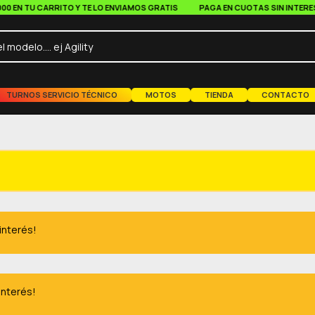
N TU CARRITO Y TE LO ENVIAMOS GRATIS
PAGA EN CUOTAS SIN INTERES A P
TURNOS SERVICIO TÉCNICO
MOTOS
TIENDA
CONTACTO
 interés!
interés!