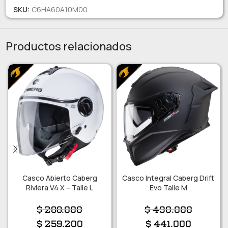
SKU:
C6HA60A10M00
Productos relacionados
Casco Abierto Caberg
Casco Integral Caberg Drift
Riviera V4 X – Talle L
Evo Talle M
$
288.000
$
490.000
$
259.200
$
441.000