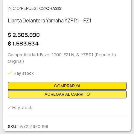
INICIO
REPUESTOS
CHASIS
Llanta Delantera Yamaha YZF R1 – FZ1
$
2.605.890
$
1.563.534
Compatibilidad: Fazer 1000, FZ1 N, S, YZF R1 (Repuesto
Original)
Hay stock
COMPRAR YA
AGREGAR AL CARRITO
✓ Hay stock
SKU:
5VY251680098