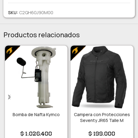
SKU:
C2QH60J90M00
Productos relacionados
Bomba de Nafta Kymco
Campera con Protecciones
Seventy JR65 Talle M
$
1.026.400
$
199.000